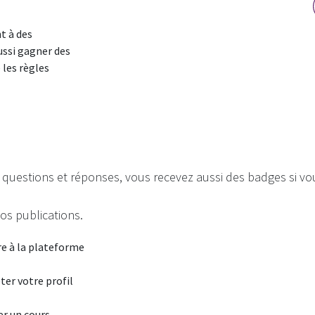
t à des
ussi gagner des
 les règles
questions et réponses, vous recevez aussi des badges si vous
vos publications.
re à la plateforme
er votre profil
r un cours