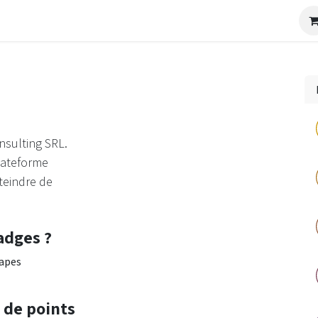
Industrie
Bien choisir un ERP
Newsletter
Événement
nsulting SRL.
plateforme
teindre de
adges ?
tapes
 de points