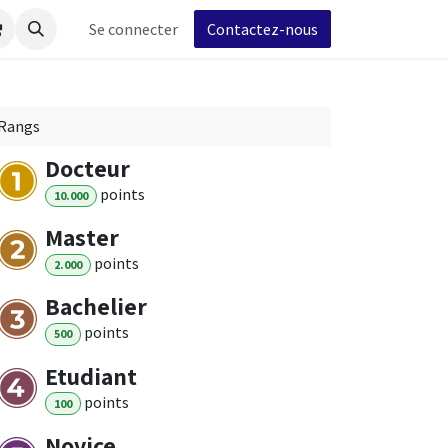
s
Forum
Se connecter
Postes
Contactez-nous
Rangs
Docteur
point
s
10.000
Master
point
s
2.000
Bachelier
point
s
500
Etudiant
point
s
100
Novice