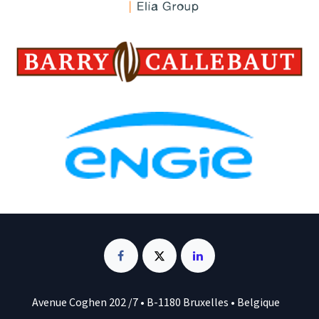
Avenue Coghen 202 /7 • B-1180 Bruxelles • Belgique