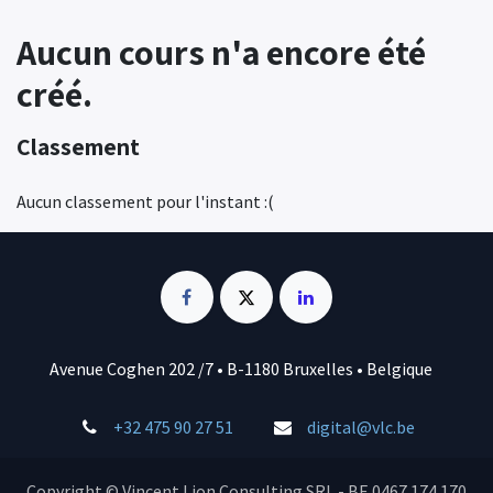
Aucun cours n'a encore été
créé.
Classement
Aucun classement pour l'instant :(
Avenue Coghen 202 /7 • B-1180 Bruxelles • Belgique
+32 475 90 27 51
digital@vlc.be
Copyright © Vincent Lion Consulting SRL - BE 0467.174.170