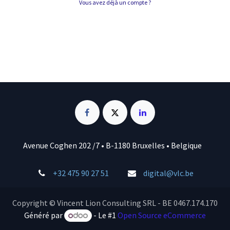
Vous avez déjà un compte ?
Avenue Coghen 202 /7 • B-1180 Bruxelles • Belgique
+32 475 90 27 51
digital@vlc.be
Copyright © Vincent Lion Consulting SRL - BE 0467.174.170
Généré par
- Le #1
Open Source eCommerce