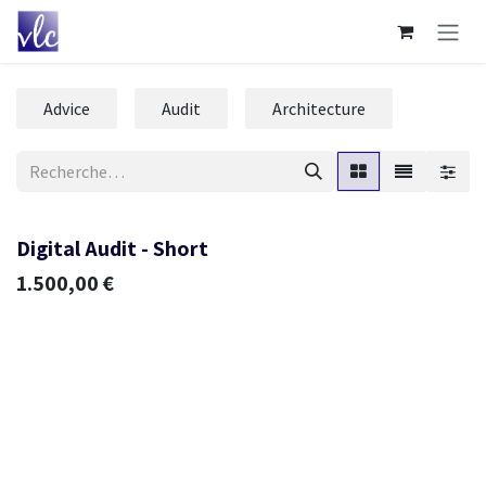
Se rendre au contenu
Advice
Audit
Architecture
Digital Audit - Short
1.500,00
€